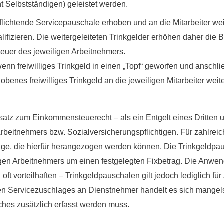
t Selbstständigen) geleistet werden.
flichtende Servicepauschale erhoben und an die Mitarbeiter weit
lifizieren. Die weitergeleiteten Trinkgelder erhöhen daher di
uer des jeweiligen Arbeitnehmers.
wenn freiwilliges Trinkgeld in einen „Topf“ geworfen und anschli
enes freiwilliges Trinkgeld an die jeweiligen Mitarbeiter weiter
satz zum Einkommensteuerecht – als ein Entgelt eines Dritten u
 Arbeitnehmers
bzw. Sozialversicherungspflichtigen. Für zahlre
äge, die hierfür herangezogen werden können. Die Trinkgeldpa
gen Arbeitnehmers um einen festgelegten Fixbetrag. Die Anwend
oft vorteilhaften – Trinkgeldpauschalen gilt jedoch lediglich für „
n Servicezuschlages an Dienstnehmer handelt es sich mangels 
lches zusätzlich erfasst werden muss
.