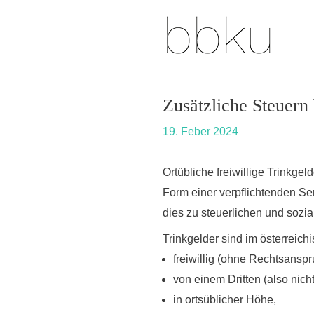
Skip
Post
to
navigation
content
Zusätzliche Steuern
19. Feber 2024
Ortübliche freiwillige Trinkgel
Form einer verpflichtenden S
dies zu steuerlichen und sozi
Trinkgelder sind im österreic
freiwillig (ohne Rechtsanspr
von einem Dritten (also nich
in ortsüblicher Höhe,