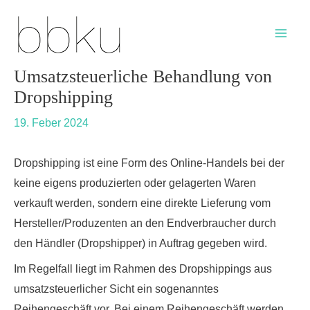
Skip
Post
Main
to
navigation
Men
content
Umsatzsteuerliche Behandlung von
Dropshipping
19. Feber 2024
Dropshipping ist eine Form des Online-Handels bei der
keine eigens produzierten oder gelagerten Waren
verkauft werden, sondern eine direkte Lieferung vom
Hersteller/Produzenten an den Endverbraucher durch
den Händler (Dropshipper) in Auftrag gegeben wird.
Im Regelfall liegt im Rahmen des Dropshippings
aus
umsatzsteuerlicher Sicht ein sogenanntes
Reihengeschäft
vor. Bei einem Reihengeschäft werden