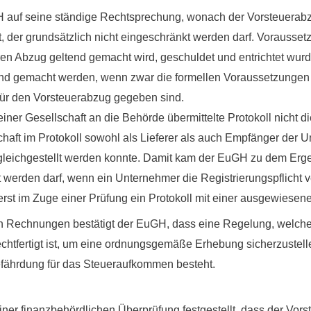
H auf seine ständige Rechtsprechung, wonach der Vorsteuerabzu
, der grundsätzlich nicht eingeschränkt werden darf.
Voraussetz
eren Abzug geltend gemacht wird, geschuldet und entrichtet wur
nd gemacht werden, wenn zwar die formellen Voraussetzungen ni
für den Vorsteuerabzug gegeben sind.
 einer Gesellschaft an die Behörde übermittelte Protokoll nicht 
haft im Protokoll sowohl als Lieferer als auch Empfänger der 
leichgestellt werden konnte. Damit kam der EuGH zu dem Erge
 werden darf, wenn ein Unternehmer die Registrierungspflicht v
rst im Zuge einer Prüfung ein Protokoll mit einer ausgewiesenen
on Rechnungen bestätigt der EuGH, dass eine Regelung, welche
htfertigt ist, um eine ordnungsgemäße Erhebung sicherzustell
efährdung für das Steueraufkommen besteht.
einer finanzbehördlichen Überprüfung festgestellt, dass der Vor