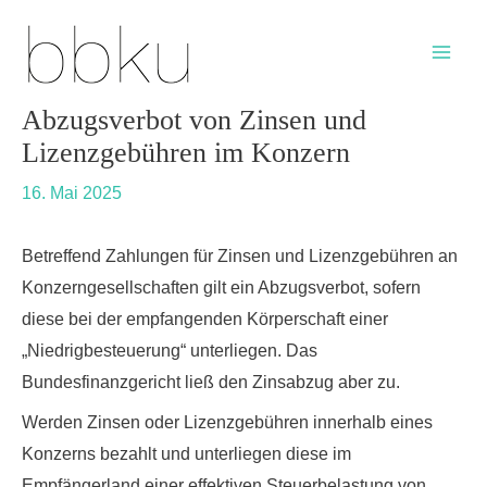
Skip
Post
Main
to
navigation
Men
content
Abzugsverbot von Zinsen und
Lizenzgebühren im Konzern
16. Mai 2025
Betreffend Zahlungen für Zinsen und Lizenzgebühren an
Konzerngesellschaften gilt ein Abzugsverbot, sofern
diese bei der empfangenden Körperschaft einer
„Niedrigbesteuerung“ unterliegen. Das
Bundesfinanzgericht ließ den Zinsabzug aber zu.
Werden Zinsen oder Lizenzgebühren innerhalb eines
Konzerns bezahlt und unterliegen diese im
Empfängerland einer effektiven Steuerbelastung von