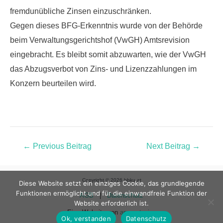
fremdunübliche Zinsen einzuschränken.
Gegen dieses BFG-Erkenntnis wurde von der Behörde
beim Verwaltungsgerichtshof (VwGH) Amtsrevision
eingebracht.
Es bleibt somit abzuwarten, wie der VwGH
das Abzugsverbot von Zins- und Lizenzzahlungen im
Konzern beurteilen wird.
←
Previous Beitrag
Next Beitrag
→
Copyright © 2026 bbku.at
Diese Website setzt ein einziges Cookie, das grundlegende
Funktionen ermöglicht und für die einwandfreie Funktion der
AGB
|
Datenschutz
Website erforderlich ist.
Eine Website von
apparat.wien
Ok, verstanden
Datenschutz