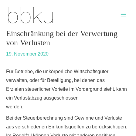
Skip
Post
Main
to
navigation
Men
content
Einschränkung bei der Verwertung
von Verlusten
19. November 2020
Für Betriebe, die unkörperliche Wirtschaftsgüter
verwalten, oder für Beteiligung, bei denen das
Erzielen steuerlicher Vorteile im Vordergrund steht, kann
ein Verlustabzug ausgeschlossen
werden.
Bei der Steuerberechnung sind Gewinne und Verluste
aus verschiedenen Einkunftsquellen zu berücksichtigen.
Im Regelfall können Verluste mit anderen positiven