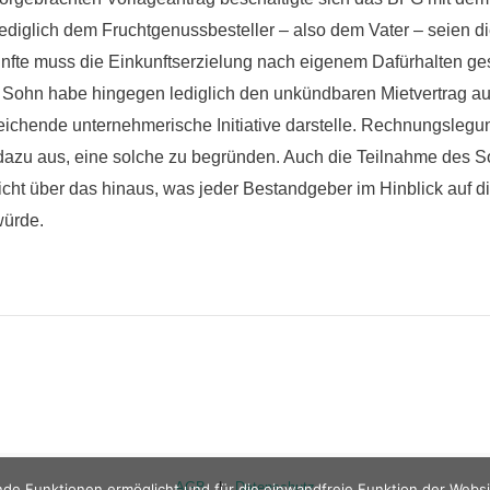
ediglich dem Fruchtgenussbesteller – also dem Vater – seien d
nfte muss die Einkunftserzielung nach eigenem Dafürhalten ge
 Sohn habe hingegen lediglich den unkündbaren Mietvertrag auf
eichende unternehmerische Initiative darstelle. Rechnungsleg
dazu aus, eine solche zu begründen. Auch die Teilnahme des 
cht über das hinaus, was jeder Bestandgeber im Hinblick auf di
würde.
AGB
|
Datenschutz
de Funktionen ermöglicht und für die einwandfreie Funktion der Website