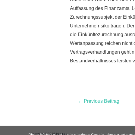
Auffassung des Finanzamts.
L
Zurechnungssubjekt der Einkü
Unternehmerrisiko tragen. Der
die Einkünftezurechnung ausr
Wertanpassung reichen nicht 
Vertragsverhandlungen geht ni
Bestandverhältnisses leisten 
←
Previous Beitrag
Copyright © 2026 bbku.at
Diese Website setzt ein einziges Cookie, das grundlegen