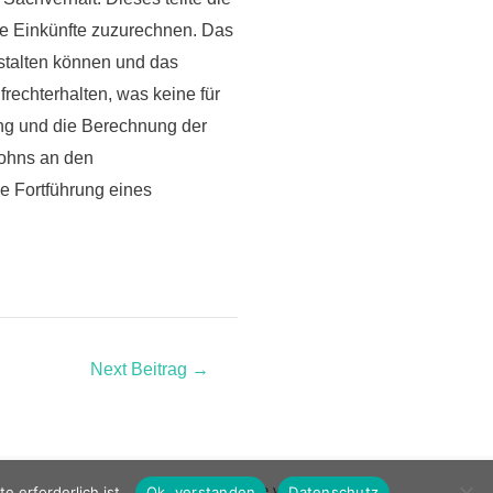
ie Einkünfte zuzurechnen
. Das
stalten können und das
rechterhalten, was keine für
ung und die Berechnung der
Sohns an den
e Fortführung eines
Next Beitrag
→
Eine Website von
apparat.wien
 erforderlich ist.
Ok, verstanden
Datenschutz