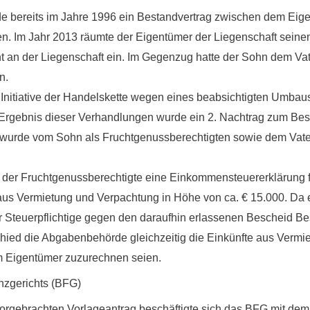
de bereits im Jahre 1996 ein Bestandvertrag zwischen dem Eig
n. Im Jahr 2013 räumte der Eigentümer der Liegenschaft seine
t an der Liegenschaft ein. Im Gegenzug hatte der Sohn dem Vate
n.
f Initiative der Handelskette wegen eines beabsichtigten Umbau
Ergebnis dieser Verhandlungen wurde ein 2. Nachtrag zum Besta
wurde vom Sohn als Fruchtgenussberechtigten sowie dem Vate
e der Fruchtgenussberechtigte eine Einkommensteuererklärung f
aus Vermietung und Verpachtung in Höhe von ca. € 15.000. Da er
der Steuerpflichtige gegen den daraufhin erlassenen Bescheid
hied die Abgabenbehörde gleichzeitig die Einkünfte aus Vermi
em Eigentümer zuzurechnen seien.
nzgerichts (BFG)
gebrachten Vorlageantrag beschäftigte sich das BFG mit dem S