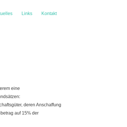
uelles
Links
Kontakt
derem eine
undsätzen:
schaftsgüter, deren Anschaffung
eibetrag auf 15% der