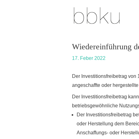
Skip
Post
to
navigation
content
Wiedereinführung de
17. Feber 2022
Der Investitionsfreibetrag vo
angeschaffte oder hergestellt
Der Investitionsfreibetrag kan
betriebsgewöhnliche Nutzungs
Der Investitionsfreibetrag be
oder Herstellung dem Bereich
Anschaffungs- oder Herstel