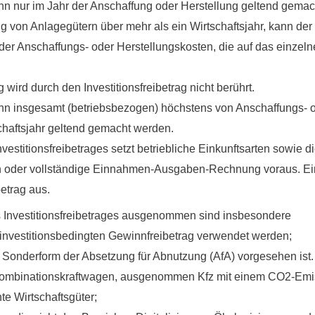
ann nur im Jahr der Anschaffung oder Herstellung geltend gemach
 von Anlagegütern über mehr als ein Wirtschaftsjahr, kann der I
 der Anschaffungs- oder Herstellungskosten, die auf das einzelne
g
wird durch den Investitionsfreibetrag
nicht berührt
.
kann insgesamt (betriebsbezogen) höchstens von Anschaffungs- 
chaftsjahr
geltend gemacht werden.
estitionsfreibetrages setzt betriebliche Einkunftsarten sowie 
h oder vollständige Einnahmen-Ausgaben-Rechnung voraus. E
betrag aus.
Investitionsfreibetrages
ausgenommen sind insbesondere
n investitionsbedingten Gewinnfreibetrag verwendet werden;
ne Sonderform der Absetzung für Abnutzung (AfA) vorgesehen ist. 
binationskraftwagen, ausgenommen Kfz mit einem CO2-Emiss
te Wirtschaftsgüter;