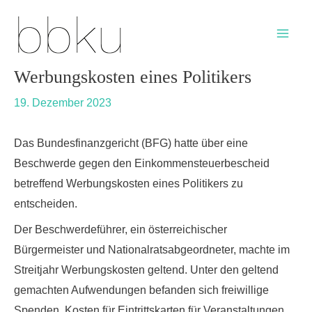
Skip
Post
Main
to
navigation
Men
content
Werbungskosten eines Politikers
19. Dezember 2023
Das Bundesfinanzgericht (BFG) hatte über eine
Beschwerde gegen den Einkommensteuerbescheid
betreffend Werbungskosten eines Politikers zu
entscheiden.
Der Beschwerdeführer, ein österreichischer
Bürgermeister und Nationalratsabgeordneter, machte im
Streitjahr Werbungskosten geltend. Unter den geltend
gemachten Aufwendungen befanden sich
freiwillige
Spenden, Kosten für Eintrittskarten für Veranstaltungen,