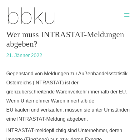
Skip
Post
Main
to
navigation
Men
content
Wer muss INTRASTAT-Meldungen
abgeben?
21. Jänner 2022
Gegenstand von Meldungen zur Außenhandelsstatistik
Österreichs (INTRASTAT) ist der
grenzüberschreitende Warenverkehr innerhalb der EU.
Wenn Unternehmer Waren innerhalb der
EU kaufen und verkaufen, müssen sie unter Umständen
eine INTRASTAT-Meldung abgeben.
INTRASTAT-meldepflichtig sind Unternehmer, deren
Importe (Eingänge) aus bzw. deren Exporte