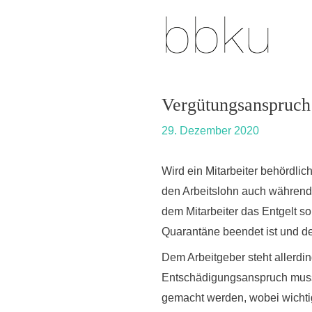
Skip
Post
to
navigation
content
Vergütungsanspruch 
29. Dezember 2020
Wird ein Mitarbeiter behördlic
den Arbeitslohn auch während
dem Mitarbeiter das Entgelt s
Quarantäne beendet ist und de
Dem Arbeitgeber steht allerd
Entschädigungsanspruch muss
gemacht werden, wobei wichtig