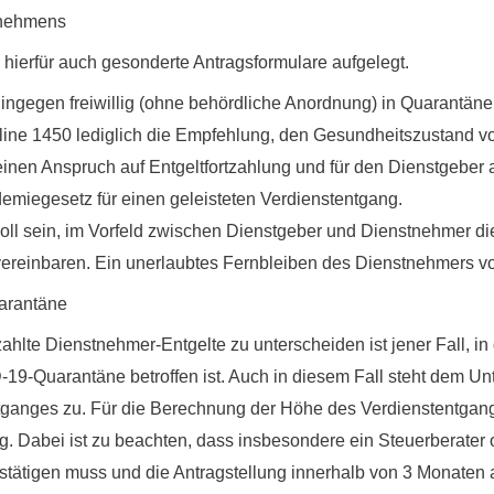
rnehmens
ierfür auch gesonderte Antragsformulare aufgelegt.
 hingegen
freiwillig (ohne behördliche Anordnung) in Quarantäne
line 1450 lediglich die Empfehlung, den Gesundheitszustand v
einen Anspruch auf Entgeltfortzahlung
und für den Dienstgeber 
miegesetz für einen geleisteten Verdienstentgang.
voll sein, im Vorfeld zwischen Dienstgeber und Dienstnehmer 
ereinbaren. Ein unerlaubtes Fernbleiben des Dienstnehmers von 
arantäne
ahlte Dienstnehmer-Entgelte zu unterscheiden ist jener Fall, i
-19-Quarantäne betroffen
ist. Auch in diesem Fall steht dem U
tganges zu. Für die Berechnung der Höhe des Verdienstentgang
. Dabei ist zu beachten, dass insbesondere ein Steuerberater o
stätigen muss und die Antragstellung innerhalb von 3 Monaten