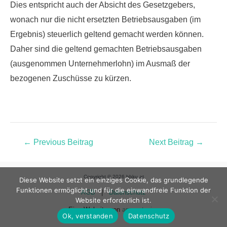
Dies entspricht auch der Absicht des Gesetzgebers,
wonach nur die nicht ersetzten Betriebsausgaben
(im
Ergebnis)
steuerlich geltend gemacht werden können
.
Daher sind die geltend gemachten Betriebsausgaben
(ausgenommen Unternehmerlohn) im Ausmaß der
bezogenen Zuschüsse zu kürzen.
←
Previous Beitrag
Next Beitrag
→
Copyright © 2026 bbku.at
Diese Website setzt ein einziges Cookie, das grundlegende
Funktionen ermöglicht und für die einwandfreie Funktion der
AGB
|
Datenschutz
Website erforderlich ist.
Eine Website von
apparat.wien
Ok, verstanden
Datenschutz