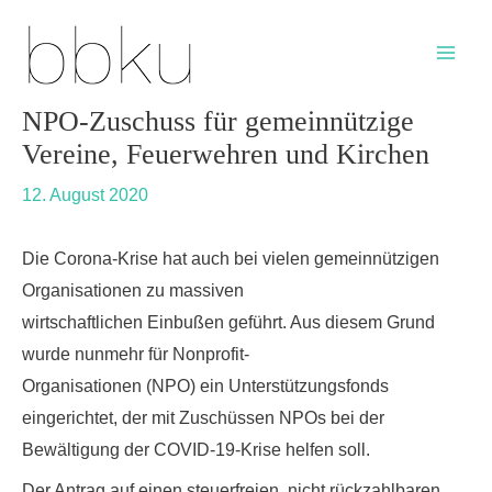
Skip
Post
Main
to
navigation
Men
content
NPO-Zuschuss für gemeinnützige
Vereine, Feuerwehren und Kirchen
12. August 2020
Die Corona-Krise hat auch bei vielen gemeinnützigen
Organisationen zu massiven
wirtschaftlichen Einbußen geführt. Aus diesem Grund
wurde nunmehr für Nonprofit-
Organisationen (NPO) ein Unterstützungsfonds
eingerichtet, der mit Zuschüssen NPOs bei der
Bewältigung der COVID-19-Krise helfen soll.
Der Antrag auf einen steuerfreien, nicht rückzahlbaren