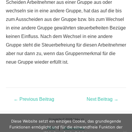
Scheiden Arbeitnehmer aus einer Gruppe aus oder
wechseln sie in eine andere Gruppe
, hat das auf die bis
zum Ausscheiden aus der Gruppe bzw. bis zum Wechsel
in eine andere Gruppe gewährten steuerbefreiten Bezüge
keinen Einfluss. Nach dem Wechsel in eine andere
Gruppe steht die Steuerbefreiung für diesen Arbeitnehmer
aber nur dann zu, wenn das Gruppenmerkmal für die
neue Gruppe wieder erfüllt ist.
←
Previous Beitrag
Next Beitrag
→
Copyright © 2026 bbku.at
Diese Website setzt ein einziges Cookie, das grundlegende
Funktionen ermöglicht und für die einwandfreie Funktion der
AGB
|
Datenschutz