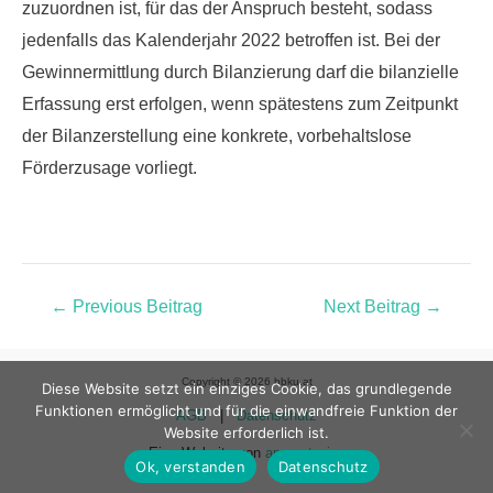
zuzuordnen ist, für das der Anspruch besteht, sodass
jedenfalls das Kalenderjahr 2022 betroffen ist. Bei der
Gewinnermittlung durch Bilanzierung darf die bilanzielle
Erfassung erst erfolgen, wenn spätestens zum Zeitpunkt
der Bilanzerstellung eine
konkrete, vorbehaltslose
Förderzusage
vorliegt.
←
Previous Beitrag
Next Beitrag
→
Copyright © 2026 bbku.at
Diese Website setzt ein einziges Cookie, das grundlegende
Funktionen ermöglicht und für die einwandfreie Funktion der
AGB
|
Datenschutz
Website erforderlich ist.
Eine Website von
apparat.wien
Ok, verstanden
Datenschutz