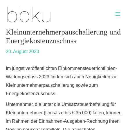
Skip
Post
Main
to
navigation
Men
content
Kleinunternehmerpauschalierung und
Energiekostenzuschuss
20. August 2023
Im jüngst veröffentlichten Einkommensteuerrichtlinien-
Wartungserlass 2023 finden sich auch Neuigkeiten zur
Kleinunternehmerpauschalierung sowie zum
Energiekostenzuschuss.
Unternehmer, die unter die Umsatzsteuerbefreiung für
Kleinunternehmer (Umsätze bis € 35.000) fallen, können
im Rahmen der Einnahmen-Ausgaben-Rechnung ihren
Gewinn pauschal ermitteln. Die pauschalen