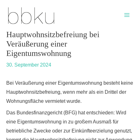
Skip
Post
Main
to
navigation
Men
content
Hauptwohnsitzbefreiung bei
Veräußerung einer
Eigentumswohnung
30. September 2024
Bei Veräußerung einer Eigentumswohnung besteht keine
Hauptwohnsitzbefreiung, wenn mehr als ein Drittel der
Wohnungsfläche vermietet wurde.
Das Bundesfinanzgericht (BFG) hat entschieden: Wird
eine Eigentumswohnung in zu großem Ausmaß für
betriebliche Zwecke oder zur Einkünfteerzielung genutzt,
kommt die Hauptwohnsitzbefreiung nicht zur Anwendung.