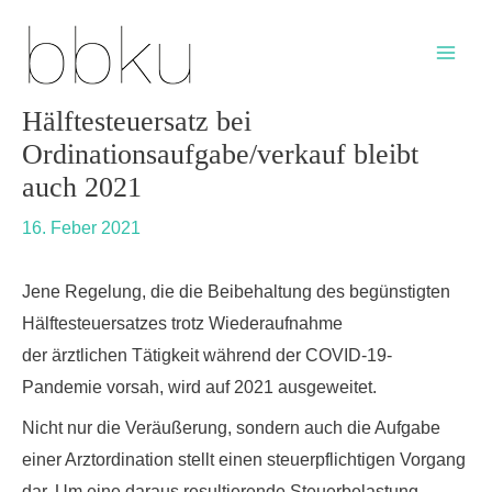
Skip
Post
Main
to
navigation
Men
content
Hälftesteuersatz bei
Ordinationsaufgabe/verkauf bleibt
auch 2021
16. Feber 2021
Jene Regelung, die die Beibehaltung des begünstigten
Hälftesteuersatzes trotz Wiederaufnahme
der ärztlichen Tätigkeit während der COVID-19-
Pandemie vorsah, wird auf 2021 ausgeweitet.
Nicht nur die Veräußerung, sondern auch die Aufgabe
einer Arztordination stellt einen steuerpflichtigen Vorgang
dar. Um eine daraus resultierende Steuerbelastung