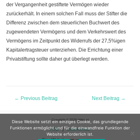
der Vergangenheit gestiftete Vermögen wieder
zurückerhält. In einem solchen Fall muss der Stifter die
Differenz zwischen dem steuerlichen Buchwert des
zugewendeten Vermögens und dem Verkehrswert des
Vermögens im Zeitpunkt des Widerrufs der 27,5%igen
Kapitalertragsteuer unterziehen. Die Errichtung einer
Privatstiftung sollte daher gut überlegt werden.
←
Previous Beitrag
Next Beitrag
→
Copyright © 2026 bbku.at
Diese Website setzt ein einziges Cookie, das grundlegende
Funktionen ermöglicht und für die einwandfreie Funktion der
AGB
|
Datenschutz
Website erforderlich ist.
Eine Website von
apparat.wien