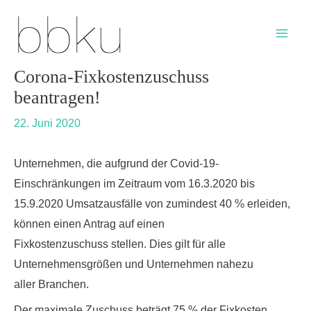
Skip
Post
Main
to
navigation
Men
content
Corona-Fixkostenzuschuss
beantragen!
22. Juni 2020
Unternehmen, die aufgrund der Covid-19-
Einschränkungen im Zeitraum vom 16.3.2020 bis
15.9.2020 Umsatzausfälle von zumindest 40 % erleiden,
können einen Antrag auf einen
Fixkostenzuschuss stellen. Dies gilt für alle
Unternehmensgrößen und Unternehmen nahezu
aller Branchen.
Der maximale Zuschuss beträgt 75 % der Fixkosten