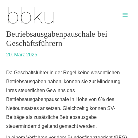
Skip
Post
Main
to
navigation
Men
content
Betriebsausgabenpauschale bei
Geschäftsführern
20. März 2025
Da Geschäftsführer in der Regel keine wesentlichen
Betriebsausgaben haben, können sie zur Minderung
ihres steuerlichen Gewinns das
Betriebsausgabenpauschale in Höhe von 6% des
Nettoumsatzes ansetzen. Gleichzeitig können SV-
Beiträge als zusätzliche Betriebsausgabe
steuermindernd geltend gemacht werden.
In einem Verfahren vor dem Bundesfinanzgericht (BFG)