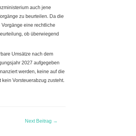
anzministerium auch jene
Vorgänge zu beurteilen. Da die
e Vorgänge eine rechtliche
Beurteilung, ob überwiegend
uerbare Umsätze nach dem
agungsjahr 2027 aufgegeben
inanziert werden
, keine auf die
t
kein Vorsteuerabzug zusteht
.
Next Beitrag
→