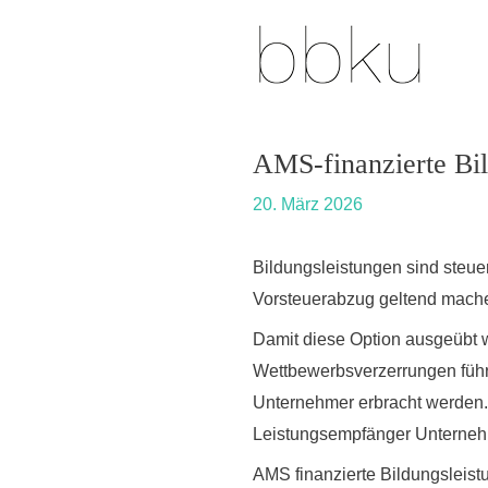
Skip
Post
to
navigation
content
AMS-finanzierte Bil
20. März 2026
Bildungsleistungen sind steuer
Vorsteuerabzug geltend mach
Damit diese Option ausgeübt
Wettbewerbsverzerrungen füh
Unternehmer erbracht werden
Leistungsempfänger Unternehm
AMS finanzierte Bildungsleist